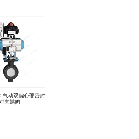
16C 气动双偏心硬密封
对夹蝶阀