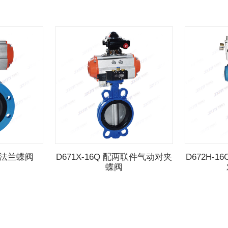
气动法兰蝶阀
D671X-16Q 配两联件气动对夹
D672H-
蝶阀